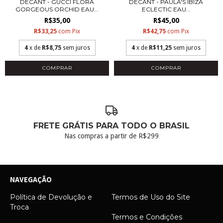
DECANT - GUCCI FLORA
DECANT - PAULA'S IBIZA
GORGEOUS ORCHID EAU...
ECLECTIC EAU...
R$35,00
R$45,00
R$33,25
com
Pix
R$42,75
com
Pix
4
x de
R$8,75
sem juros
4
x de
R$11,25
sem juros
COMPRAR
COMPRAR
FRETE GRÁTIS PARA TODO O BRASIL
Nas compras a partir de R$299
NAVEGAÇÃO
Política de Devolução e
Termos de Uso do Site
Troca
Termos e Condições