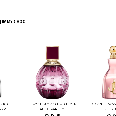
JIMMY CHOO
 CHOO
DECANT - JIMMY CHOO FEVER
DECANT - I WA
ARF...
EAU DE PARFUM...
LOVE EAU 
R$35,00
R$35