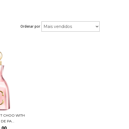
Ordenar por
NT CHOO WITH
DE PA...
,00