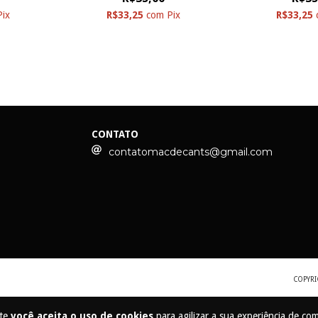
Pix
R$33,25
com
Pix
R$33,25
CONTATO
contatomacdecants@gmail.com
COPYRI
ite
você aceita o uso de cookies
para agilizar a sua experiência de co