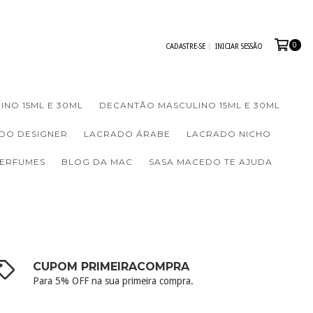
0
CADASTRE-SE
INICIAR SESSÃO
INO 15ML E 30ML
DECANTÃO MASCULINO 15ML E 30ML
DO DESIGNER
LACRADO ÁRABE
LACRADO NICHO
PERFUMES
BLOG DA MAC
SASA MACEDO TE AJUDA
CUPOM PRIMEIRACOMPRA
Para 5% OFF na sua primeira compra.