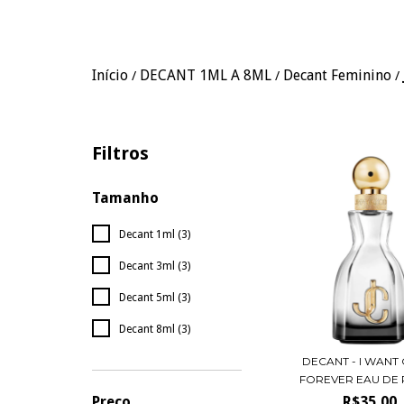
Início
DECANT 1ML A 8ML
Decant Feminino
/
/
/
Filtros
Tamanho
Decant 1ml (3)
Decant 3ml (3)
Decant 5ml (3)
Decant 8ml (3)
DECANT - I WANT
FOREVER EAU DE P
R$35,00
Preço