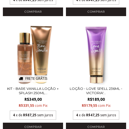
4
x de
R$47,25
sem juros
4
x de
R$47,25
sem juros
COMPRAR
COMPRAR
FRETE GRÁTIS
KIT - BARE VANILLA LOÇÃO +
LOÇÃO - LOVE SPELL 236ML -
SPLASH 250ML...
VICTORIA'...
R$349,00
R$189,00
R$331,55
com
Pix
R$179,55
com
Pix
4
x de
R$87,25
sem juros
4
x de
R$47,25
sem juros
COMPRAR
COMPRAR