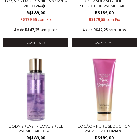
LOÇÃO - BARE VANILLA 236ML -
BODY SPLASH - PURE
VICTORIA�...
SEDUCTION 250ML - VIC...
R$189,00
R$189,00
R$179,55
com
Pix
R$179,55
com
Pix
4
x de
R$47,25
sem juros
4
x de
R$47,25
sem juros
COMPRAR
COMPRAR
BODY SPLASH - LOVE SPELL
LOÇÃO - PURE SEDUCTION
250ML - VICTORI...
236ML - VICTORIA&...
R$189,00
R$189,00