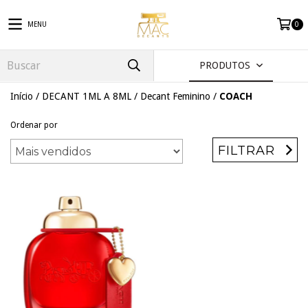
MENU
0
PRODUTOS
Início
/
DECANT 1ML A 8ML
/
Decant Feminino
/
COACH
Ordenar por
FILTRAR