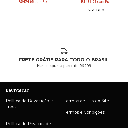
R$474,05
com
Pix
R$436,05
com
Pix
ESGOTADO
FRETE GRÁTIS PARA TODO O BRASIL
Nas compras a partir de R$299
NAVEGAÇÃO
Política de Devolução e
Termos de Uso do Site
Troca
Termos e Condições
Política de Privacidade