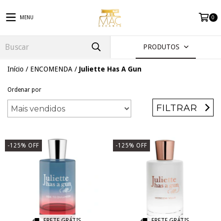
MENU
0
PRODUTOS
Início
/
ENCOMENDA
/
Juliette Has A Gun
Ordenar por
FILTRAR
-125
%
OFF
-125
%
OFF
FRETE GRÁTIS
FRETE GRÁTIS