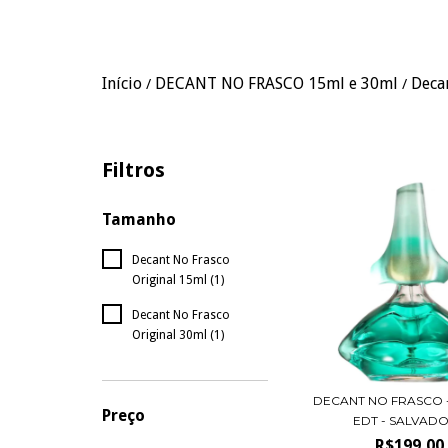
Início
DECANT NO FRASCO 15ml e 30ml
Deca
/
/
Filtros
Tamanho
Decant No Frasco
Original 15ml (1)
Decant No Frasco
Original 30ml (1)
DECANT NO FRASCO 
Preço
EDT - SALVADOR
R$199,00