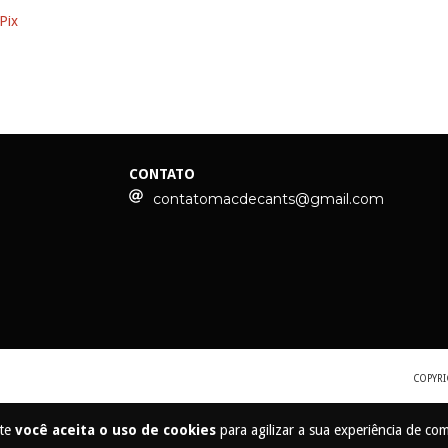
Pix
CONTATO
contatomacdecants@gmail.com
COPYRI
ite
você aceita o uso de cookies
para agilizar a sua experiência de co