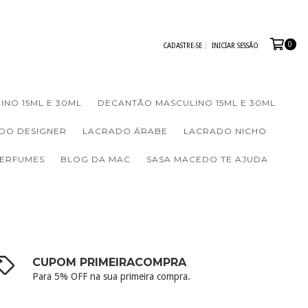
0
CADASTRE-SE
INICIAR SESSÃO
INO 15ML E 30ML
DECANTÃO MASCULINO 15ML E 30ML
DO DESIGNER
LACRADO ÁRABE
LACRADO NICHO
PERFUMES
BLOG DA MAC
SASA MACEDO TE AJUDA
CUPOM PRIMEIRACOMPRA
Para 5% OFF na sua primeira compra.