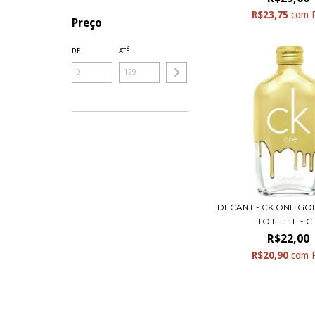
R$23,75
com
Preço
DE
ATÉ
DECANT - CK ONE GO
TOILETTE - C..
R$22,00
R$20,90
com