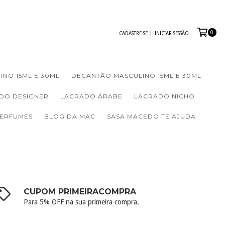
0
CADASTRE-SE
INICIAR SESSÃO
INO 15ML E 30ML
DECANTÃO MASCULINO 15ML E 30ML
DO DESIGNER
LACRADO ÁRABE
LACRADO NICHO
PERFUMES
BLOG DA MAC
SASA MACEDO TE AJUDA
CUPOM PRIMEIRACOMPRA
Para 5% OFF na sua primeira compra.