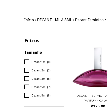
Início
DECANT 1ML A 8ML
Decant Feminino
/
/
/
Filtros
Tamanho
Decant 1ml (8)
Decant 2ml (2)
Decant 3ml (6)
Decant 5ml (7)
DECANT - EUPHORIA
Decant 8ml (8)
PARFUM - CALVI
R$25,00