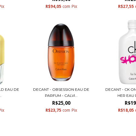
Pix
R$94,05
com
Pix
R$27,55
LD EAU DE
DECANT - OBSESSION EAU DE
DECANT - CK O
.
PARFUM - CALVI...
HER EAU D
R$25,00
R$19
Pix
R$23,75
com
Pix
R$18,05