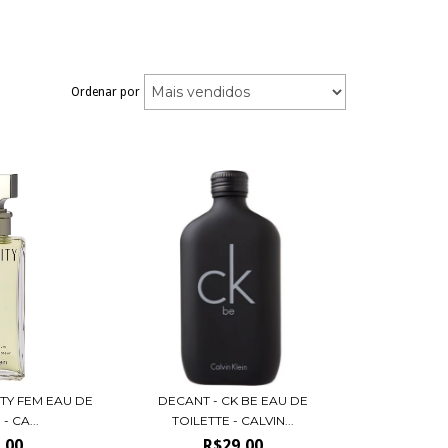
Ordenar por
ITY FEM EAU DE
DECANT - CK BE EAU DE
 CA...
TOILETTE - CALVIN...
,00
R$29,00