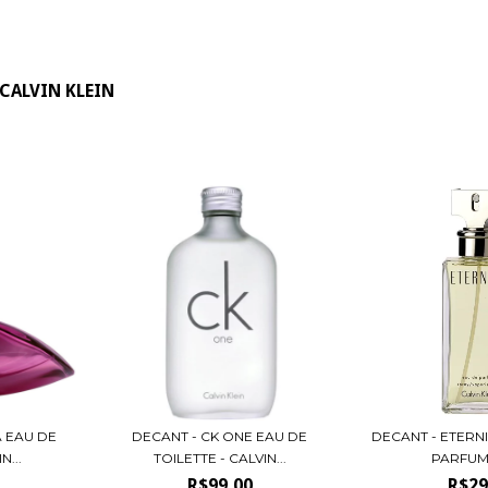
CALVIN KLEIN
 EAU DE
DECANT - CK ONE EAU DE
DECANT - ETERN
N...
TOILETTE - CALVIN...
PARFUM -
R$99,00
R$29