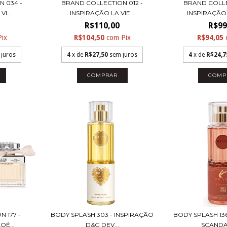
 034 -
BRAND COLLECTION 012 -
BRAND COLLE
I...
INSPIRAÇÃO LA VIE...
INSPIRAÇÃO
R$110,00
R$99
Pix
R$104,50
com
Pix
R$94,05
 juros
4
x de
R$27,50
sem juros
4
x de
R$24,7
COMPRAR
COMP
 177 -
BODY SPLASH 303 - INSPIRAÇÃO
BODY SPLASH 13
OÉ...
D&G DEV...
SCANDAL 