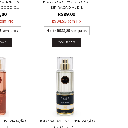
CTION 126 -
BRAND COLLECTION 043 -
 GOOD G...
INSPIRAÇÃO ALIEN...
,00
R$89,00
com
Pix
R$84,55
com
Pix
5
sem juros
4
x de
R$22,25
sem juros
RAR
COMPRAR
6 - INSPIRAÇÃO
BODY SPLASH 126 - INSPIRAÇÃO
- B...
GOOD GIRL -...