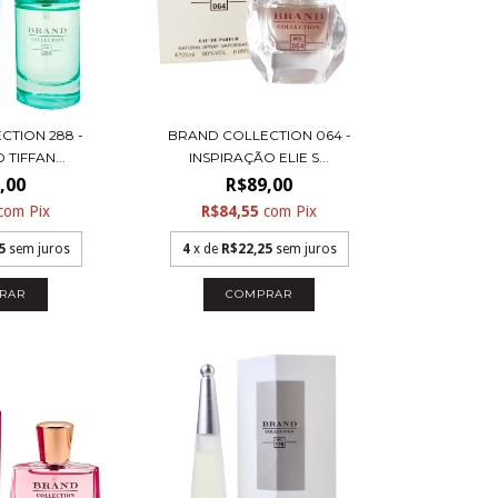
CTION 288 -
BRAND COLLECTION 064 -
TIFFAN...
INSPIRAÇÃO ELIE S...
,00
R$89,00
com
Pix
R$84,55
com
Pix
5
sem juros
4
x de
R$22,25
sem juros
RAR
COMPRAR