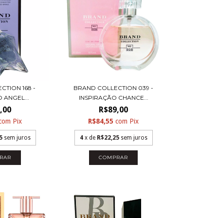
CTION 168 -
BRAND COLLECTION 039 -
 ANGEL...
INSPIRAÇÃO CHANCE...
,00
R$89,00
com
Pix
R$84,55
com
Pix
5
sem juros
4
x de
R$22,25
sem juros
RAR
COMPRAR