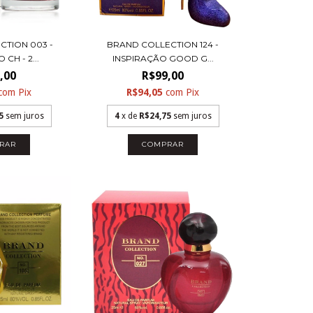
CTION 003 -
BRAND COLLECTION 124 -
CH - 2...
INSPIRAÇÃO GOOD G...
,00
R$99,00
com
Pix
R$94,05
com
Pix
5
sem juros
4
x de
R$24,75
sem juros
RAR
COMPRAR