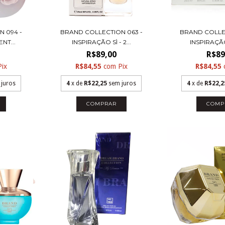
 094 -
BRAND COLLECTION 063 -
BRAND COLLE
NT...
INSPIRAÇÃO SÌ - 2...
INSPIRAÇÃO 
R$89,00
R$89
Pix
R$84,55
com
Pix
R$84,55
 juros
4
x de
R$22,25
sem juros
4
x de
R$22,2
COMPRAR
COMP