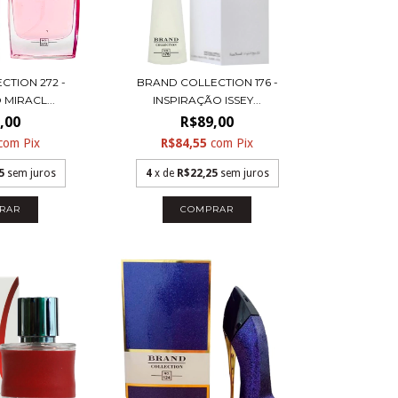
CTION 272 -
BRAND COLLECTION 176 -
 MIRACL...
INSPIRAÇÃO ISSEY...
,00
R$89,00
com
Pix
R$84,55
com
Pix
5
sem juros
4
x de
R$22,25
sem juros
RAR
COMPRAR