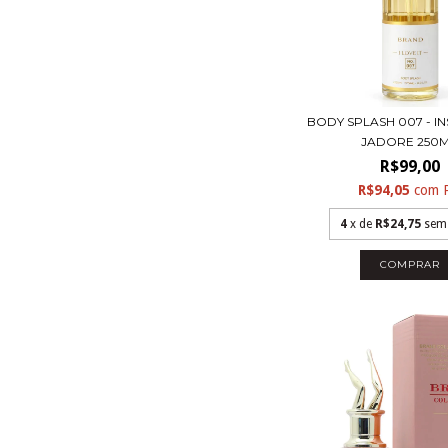
BODY SPLASH 007 - I
JADORE 250M.
R$99,00
R$94,05
com
4
x de
R$24,75
sem
COMPRAR