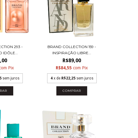
CTION 293 -
BRAND COLLECTION 159 -
 IDÔLE...
INSPIRAÇÃO LIBRE...
,00
R$89,00
com
Pix
R$84,55
com
Pix
5
sem juros
4
x de
R$22,25
sem juros
RAR
COMPRAR