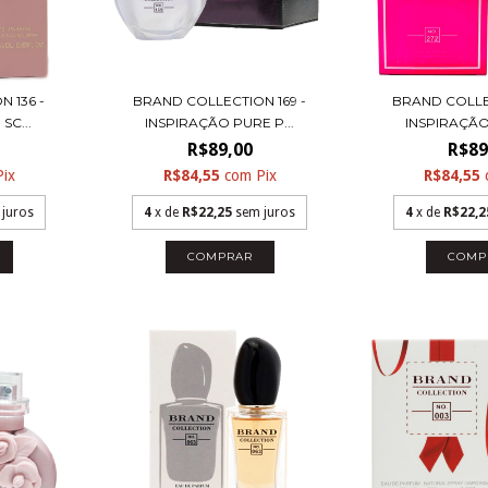
 136 -
BRAND COLLECTION 169 -
BRAND COLLE
SC...
INSPIRAÇÃO PURE P...
INSPIRAÇÃO
R$89,00
R$89
Pix
R$84,55
com
Pix
R$84,55
 juros
4
x de
R$22,25
sem juros
4
x de
R$22,2
COMPRAR
COMP