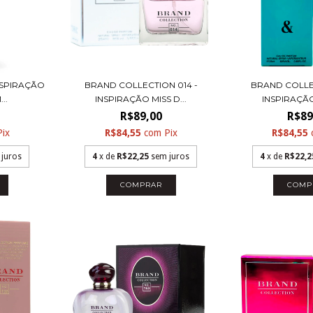
NSPIRAÇÃO
BRAND COLLECTION 014 -
BRAND COLLE
..
INSPIRAÇÃO MISS D...
INSPIRAÇÃO 
R$89,00
R$89
Pix
R$84,55
com
Pix
R$84,55
 juros
4
x de
R$22,25
sem juros
4
x de
R$22,2
COMPRAR
COMP