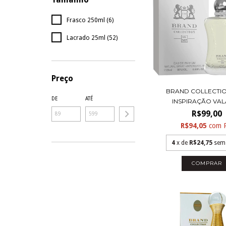
Frasco 250ml (6)
Lacrado 25ml (52)
Preço
BRAND COLLECTION
DE
ATÉ
INSPIRAÇÃO VALA
R$99,00
R$94,05
com
4
x de
R$24,75
sem
COMPRAR