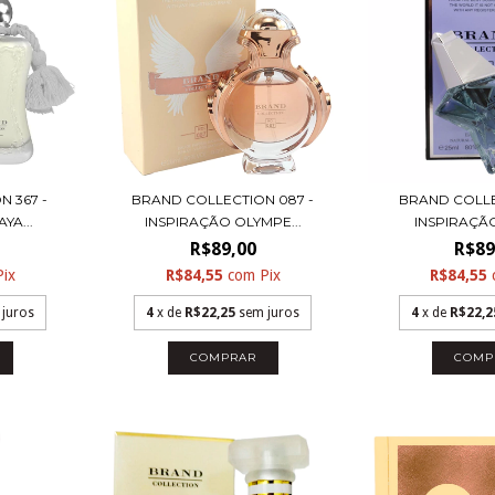
 367 -
BRAND COLLECTION 087 -
BRAND COLLE
YA...
INSPIRAÇÃO OLYMPE...
INSPIRAÇÃO
R$89,00
R$89
Pix
R$84,55
com
Pix
R$84,55
 juros
4
x de
R$22,25
sem juros
4
x de
R$22,2
COMPRAR
COMP