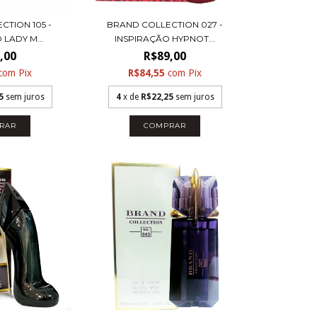
CTION 105 -
BRAND COLLECTION 027 -
 LADY M...
INSPIRAÇÃO HYPNOT...
,00
R$89,00
com
Pix
R$84,55
com
Pix
5
sem juros
4
x de
R$22,25
sem juros
RAR
COMPRAR