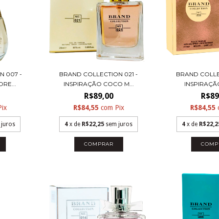
 007 -
BRAND COLLECTION 021 -
BRAND COLLE
RE...
INSPIRAÇÃO COCO M...
INSPIRAÇÃO
R$89,00
R$89
Pix
R$84,55
com
Pix
R$84,55
 juros
4
x de
R$22,25
sem juros
4
x de
R$22,2
COMPRAR
COMP