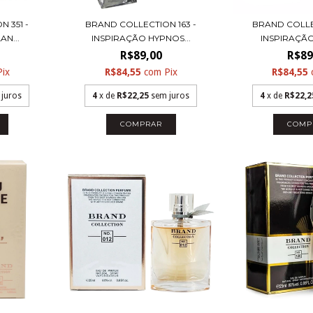
 351 -
BRAND COLLECTION 163 -
BRAND COLLE
N...
INSPIRAÇÃO HYPNOS...
INSPIRAÇÃO
R$89,00
R$89
Pix
R$84,55
com
Pix
R$84,55
 juros
4
x de
R$22,25
sem juros
4
x de
R$22,2
COMPRAR
COMP