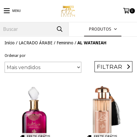
MENU
0
PRODUTOS
Início
/
LACRADO ÁRABE
/
Feminino
/
AL WATANIAH
Ordenar por
FILTRAR
FRETE GRÁTIS
FRETE GRÁTIS