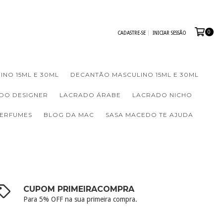
0
CADASTRE-SE
INICIAR SESSÃO
INO 15ML E 30ML
DECANTÃO MASCULINO 15ML E 30ML
DO DESIGNER
LACRADO ÁRABE
LACRADO NICHO
PERFUMES
BLOG DA MAC
SASA MACEDO TE AJUDA
CUPOM PRIMEIRACOMPRA
Para 5% OFF na sua primeira compra.