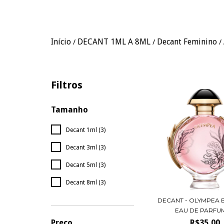
Início
DECANT 1ML A 8ML
Decant Feminino
/
/
/
Filtros
Tamanho
Decant 1ml (3)
Decant 3ml (3)
Decant 5ml (3)
Decant 8ml (3)
DECANT - OLYMPEA
EAU DE PARFUM 
R$35,00
Preço