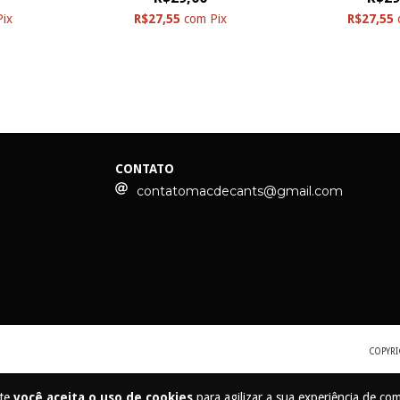
Pix
R$27,55
com
Pix
R$27,55
CONTATO
contatomacdecants@gmail.com
COPYRI
ite
você aceita o uso de cookies
para agilizar a sua experiência de co