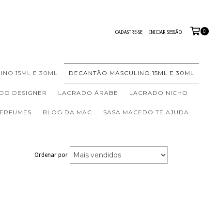
0
CADASTRE-SE
INICIAR SESSÃO
INO 15ML E 30ML
DECANTÃO MASCULINO 15ML E 30ML
DO DESIGNER
LACRADO ÁRABE
LACRADO NICHO
PERFUMES
BLOG DA MAC
SASA MACEDO TE AJUDA
Ordenar por