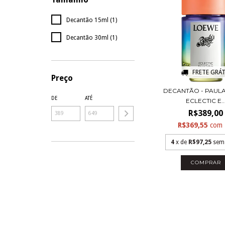
Decantão 15ml (1)
Decantão 30ml (1)
FRETE GRÁT
Preço
DECANTÃO - PAULA'
DE
ATÉ
ECLECTIC E..
R$389,00
R$369,55
com
4
x de
R$97,25
sem
COMPRAR