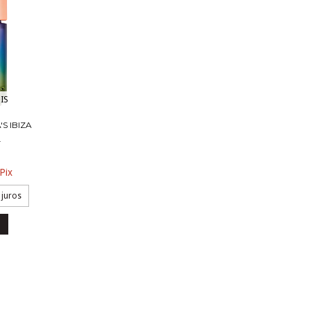
IS
S IBIZA
.
Pix
 juros