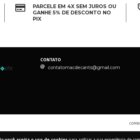
PARCELE EM 4X SEM JUROS OU
GANHE 5% DE DESCONTO NO
PIX
CONTATO
contatomacdecants@gmail.com
COPYRI
ite
você aceita o uso de cookies
para agilizar a sua experiência de co