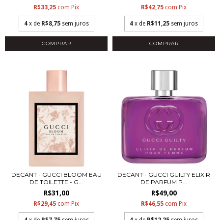
R$33,25
com
Pix
R$42,75
com
Pix
4
x de
R$8,75
sem juros
4
x de
R$11,25
sem juros
COMPRAR
COMPRAR
DECANT - GUCCI BLOOM EAU
DECANT - GUCCI GUILTY ELIXIR
DE TOILETTE - G...
DE PARFUM P...
R$31,00
R$49,00
R$29,45
com
Pix
R$46,55
com
Pix