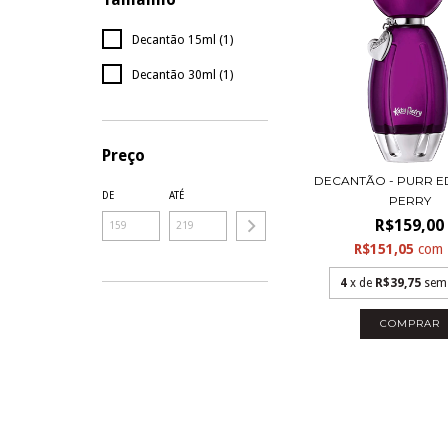
Decantão 15ml (1)
Decantão 30ml (1)
Preço
DECANTÃO - PURR ED
DE
ATÉ
PERRY
R$159,00
R$151,05
com
4
x de
R$39,75
sem
COMPRAR