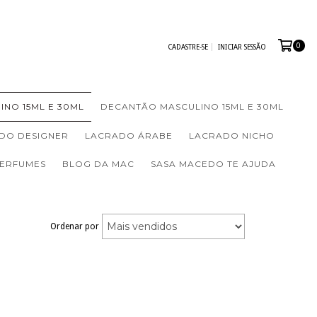
0
CADASTRE-SE
INICIAR SESSÃO
INO 15ML E 30ML
DECANTÃO MASCULINO 15ML E 30ML
DO DESIGNER
LACRADO ÁRABE
LACRADO NICHO
PERFUMES
BLOG DA MAC
SASA MACEDO TE AJUDA
Ordenar por