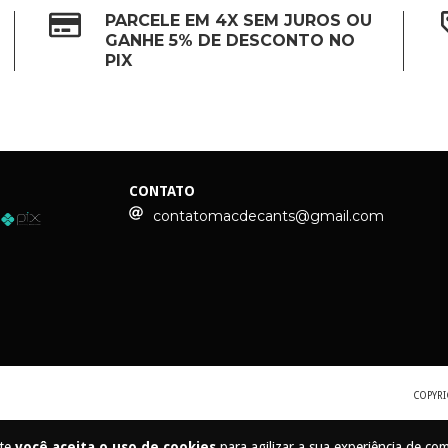
PARCELE EM 4X SEM JUROS OU
GANHE 5% DE DESCONTO NO
PIX
CONTATO
contatomacdecants@gmail.com
COPYRI
ite
você aceita o uso de cookies
para agilizar a sua experiência de co