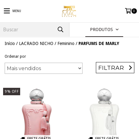
MENU
0
PRODUTOS
Início
/
LACRADO NICHO
/
Feminino
/
PARFUMS DE MARLY
Ordenar por
FILTRAR
9
%
OFF
FRETE GRÁTIS
FRETE GRÁTIS