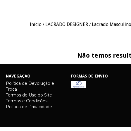
Início
LACRADO DESIGNER
Lacrado Masculin
/
/
Não temos result
NAVEGAÇÃO
FORMAS DE ENVIO
Política de Devolução e
Troca
Termos de Uso do Site
Termos e Condições
Política de Privacidade