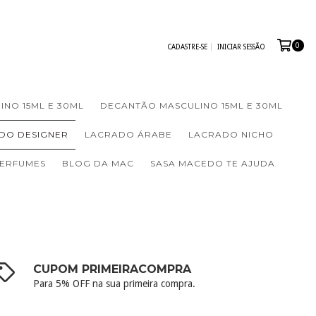
0
CADASTRE-SE
INICIAR SESSÃO
INO 15ML E 30ML
DECANTÃO MASCULINO 15ML E 30ML
DO DESIGNER
LACRADO ÁRABE
LACRADO NICHO
PERFUMES
BLOG DA MAC
SASA MACEDO TE AJUDA
CUPOM PRIMEIRACOMPRA
Para 5% OFF na sua primeira compra.