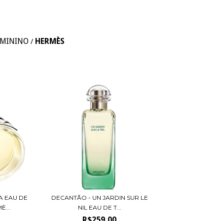
EMININO
HERMÈS
/
A EAU DE
DECANTÃO - UN JARDIN SUR LE
...
NIL EAU DE T...
R$259,00