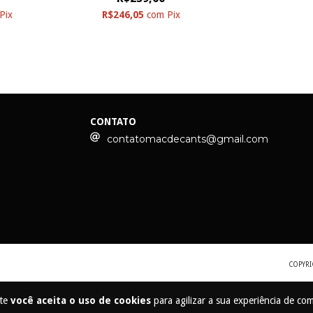
Pix
R$246,05
com
Pix
CONTATO
contatomacdecants@gmail.com
COPYRI
ite
você aceita o uso de cookies
para agilizar a sua experiência de co