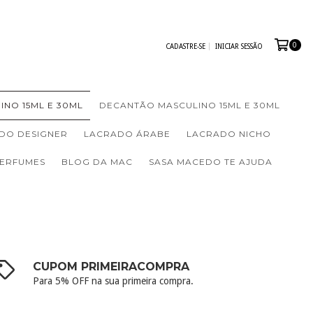
0
CADASTRE-SE
INICIAR SESSÃO
INO 15ML E 30ML
DECANTÃO MASCULINO 15ML E 30ML
DO DESIGNER
LACRADO ÁRABE
LACRADO NICHO
PERFUMES
BLOG DA MAC
SASA MACEDO TE AJUDA
CUPOM PRIMEIRACOMPRA
Para 5% OFF na sua primeira compra.