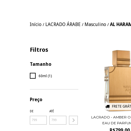
Início
LACRADO ÁRABE
Masculino
AL HARA
/
/
/
Filtros
Tamanho
60ml (1)
Preço
FRETE GRÁT
DE
ATÉ
LACRADO - AMBER 
EAU DE PARFUM 
R$799,00