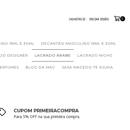
0
CADASTRE-SE
INICIAR SESSÃO
INO 15ML E 30ML
DECANTÃO MASCULINO 15ML E 30ML
DO DESIGNER
LACRADO ÁRABE
LACRADO NICHO
PERFUMES
BLOG DA MAC
SASA MACEDO TE AJUDA
CUPOM PRIMEIRACOMPRA
Para 5% OFF na sua primeira compra.