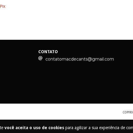
Pix
CONTATO
contatomacdecants@gmail.com
COPYRI
ite
você aceita o uso de cookies
para agilizar a sua experiência de co