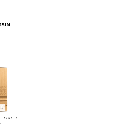
MAIN
IS
OUD GOLD
-...