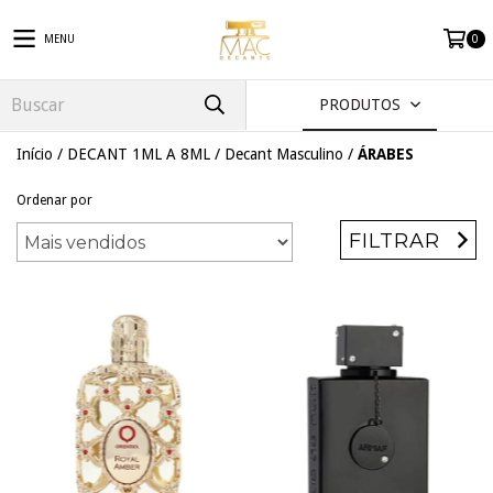
MENU
0
PRODUTOS
Início
/
DECANT 1ML A 8ML
/
Decant Masculino
/
ÁRABES
Ordenar por
FILTRAR