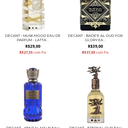
DECANT - MUSK MOOD EAU DE
DECANT - BADE'E AL OUD FOR
PARFUM - LATTA...
GLORY EA...
R$29,00
R$39,00
R$27,55
com
Pix
R$37,05
com
Pix
DECANT - KENZ AL MALIK EAU
DECANT - ETERNAL OUD EAU