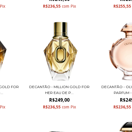
Pix
R$236,55
com
Pix
R$255,5
 GOLD FOR
DECANTÃO - MILLION GOLD FOR
DECANTÃO - OL
..
HER EAU DE P...
PARFUM -
R$249,00
R$24
Pix
R$236,55
com
Pix
R$236,5