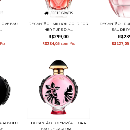
IS
FRETE GRÁTIS
 LOVE EAU
DECANTÃO - MILLION GOLD FOR
DECANTÃO - PU
..
HER PURE DIA...
EAU DE P
R$299,00
R$23
Pix
R$284,05
com
Pix
R$227,0
A ABSOLU
DECANTÃO - OLYMPÉA FLORA
...
EAU DE PARFUM -...