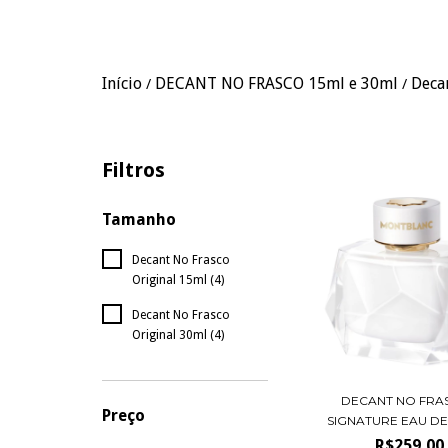
Início
DECANT NO FRASCO 15ml e 30ml
Deca
/
/
Filtros
Tamanho
Decant No Frasco
Original 15ml (4)
Decant No Frasco
Original 30ml (4)
DECANT NO FRA
Preço
SIGNATURE EAU DE 
R$259,00