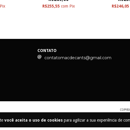
Pix
R$255,55
com
Pix
R$246,0
CONTATO
contatomacdecants@gmail.com
COPYRI
ite
você aceita o uso de cookies
para agilizar a sua experiência de co