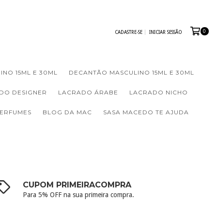
0
CADASTRE-SE
INICIAR SESSÃO
INO 15ML E 30ML
DECANTÃO MASCULINO 15ML E 30ML
DO DESIGNER
LACRADO ÁRABE
LACRADO NICHO
PERFUMES
BLOG DA MAC
SASA MACEDO TE AJUDA
CUPOM PRIMEIRACOMPRA
Para 5% OFF na sua primeira compra.