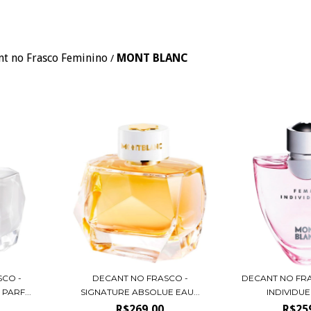
nt no Frasco Feminino
MONT BLANC
/
SCO -
DECANT NO FRASCO -
DECANT NO FR
PARF...
SIGNATURE ABSOLUE EAU...
INDIVIDUEL
R$269,00
R$25