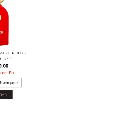
SCO - PHILOS
 DE P...
9,00
5
com
Pix
5
sem juros
RAR