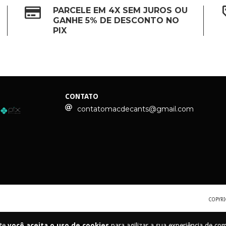
PARCELE EM 4X SEM JUROS OU
GANHE 5% DE DESCONTO NO
PIX
CONTATO
contatomacdecants@gmail.com
COPYRI
ite
você aceita o uso de cookies
para agilizar a sua experiência de co