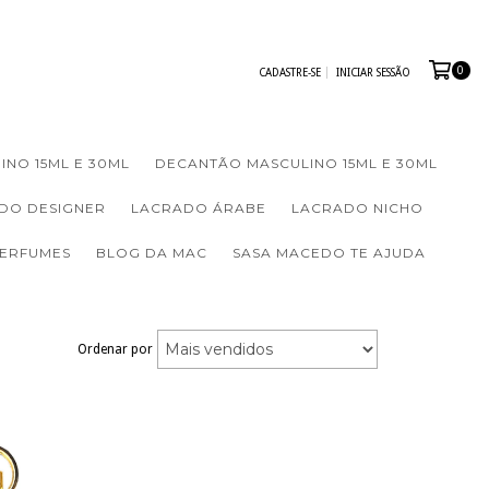
0
CADASTRE-SE
INICIAR SESSÃO
INO 15ML E 30ML
DECANTÃO MASCULINO 15ML E 30ML
DO DESIGNER
LACRADO ÁRABE
LACRADO NICHO
PERFUMES
BLOG DA MAC
SASA MACEDO TE AJUDA
Ordenar por