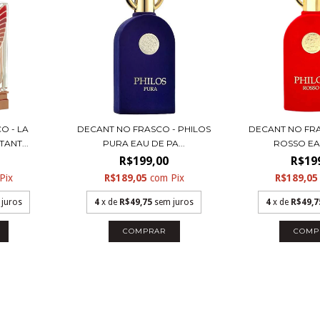
O - LA
DECANT NO FRASCO - PHILOS
DECANT NO FRA
ANT...
PURA EAU DE PA...
ROSSO EAU
R$199,00
R$19
Pix
R$189,05
com
Pix
R$189,0
 juros
4
x de
R$49,75
sem juros
4
x de
R$49,7
COMPRAR
COMP