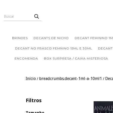
BRINDES
DECANTS DE NICHO
DECANT FEMININO 1M
DECANT NO FRASCO FEMNINO 15ML E 30ML
DECANT
ENCOMENDA
BOX SURPRESA / CAIXA MISTERIOSA
Início
breadcrumbs.decant-1ml-a-10ml1
Dec
/
/
Filtros
Tamanho