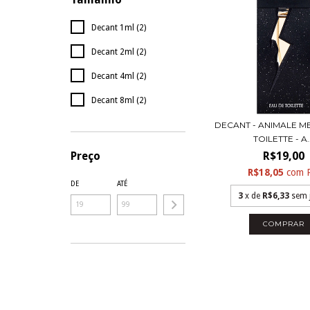
Decant 1ml (2)
Decant 2ml (2)
Decant 4ml (2)
Decant 8ml (2)
DECANT - ANIMALE M
TOILETTE - A..
R$19,00
Preço
R$18,05
com
DE
ATÉ
3
x de
R$6,33
sem 
COMPRAR