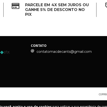
PARCELE EM 4X SEM JUROS OU
GANHE 5% DE DESCONTO NO
PIX
CONTATO
contatomacdecants@gmail.com
COPYRI
ite
você aceita o uso de cookies
para agilizar a sua experiência de co