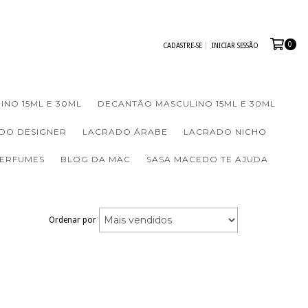
0
CADASTRE-SE
INICIAR SESSÃO
INO 15ML E 30ML
DECANTÃO MASCULINO 15ML E 30ML
DO DESIGNER
LACRADO ÁRABE
LACRADO NICHO
PERFUMES
BLOG DA MAC
SASA MACEDO TE AJUDA
Ordenar por