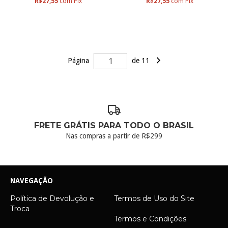
R$27,55
com
Pix
R$27,55
com
Pix
Página
de 11
FRETE GRÁTIS PARA TODO O BRASIL
Nas compras a partir de R$299
NAVEGAÇÃO
Política de Devolução e
Termos de Uso do Site
Troca
Termos e Condições