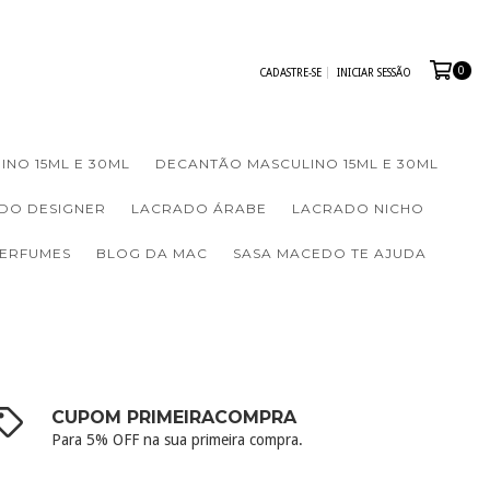
0
CADASTRE-SE
INICIAR SESSÃO
INO 15ML E 30ML
DECANTÃO MASCULINO 15ML E 30ML
DO DESIGNER
LACRADO ÁRABE
LACRADO NICHO
PERFUMES
BLOG DA MAC
SASA MACEDO TE AJUDA
CUPOM PRIMEIRACOMPRA
Para 5% OFF na sua primeira compra.