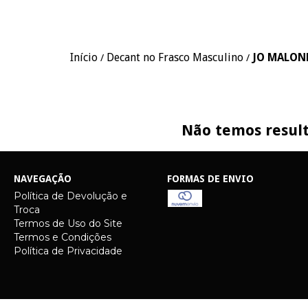
Início
Decant no Frasco Masculino
JO MALON
/
/
Não temos result
NAVEGAÇÃO
FORMAS DE ENVIO
Política de Devolução e
Troca
Termos de Uso do Site
Termos e Condições
Política de Privacidade