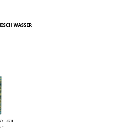
NISCH WASSER
 - 4711
E...