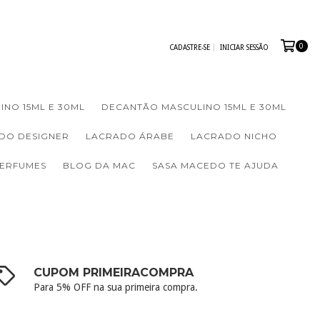
0
CADASTRE-SE
INICIAR SESSÃO
INO 15ML E 30ML
DECANTÃO MASCULINO 15ML E 30ML
DO DESIGNER
LACRADO ÁRABE
LACRADO NICHO
PERFUMES
BLOG DA MAC
SASA MACEDO TE AJUDA
CUPOM PRIMEIRACOMPRA
Para 5% OFF na sua primeira compra.