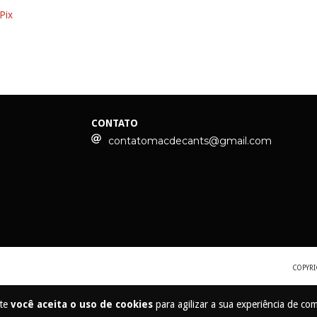
Pix
CONTATO
contatomacdecants@gmail.com
COPYRI
ite
você aceita o uso de cookies
para agilizar a sua experiência de co