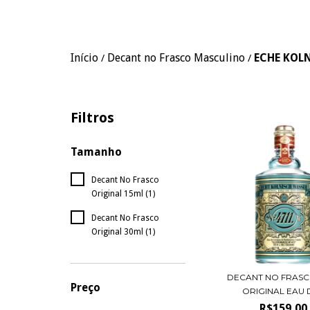
Início
Decant no Frasco Masculino
ECHE KOL
/
/
Filtros
Tamanho
Decant No Frasco
Original 15ml (1)
Decant No Frasco
Original 30ml (1)
DECANT NO FRASCO
Preço
ORIGINAL EAU D
R$159,00