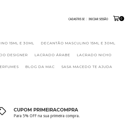
0
CADASTRE-SE
INICIAR SESSÃO
INO 15ML E 30ML
DECANTÃO MASCULINO 15ML E 30ML
DO DESIGNER
LACRADO ÁRABE
LACRADO NICHO
PERFUMES
BLOG DA MAC
SASA MACEDO TE AJUDA
CUPOM PRIMEIRACOMPRA
Para 5% OFF na sua primeira compra.